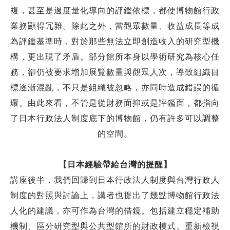
複，甚至是過度量化導向的評鑑依標，都使博物
館行政
業務顯得冗雜。除此之外，當觀眾數量、收益成長等成
為評鑑基準時，對
於那些無法立即創造收入的研究型機
構，更出現了矛盾。部分館所本身以學術研
究為核心任
務，卻仍被要求增加展覽數量與觀眾人次，導致組織目
標逐漸混亂，
不只是組織被忽略，亦同時造成錯誤的循
環。由此來看，不管是從財務面抑或是
評鑑面，都指向
了日本行政法人制度底下的博物館，仍有許多可以調整
的空間。
【日本經驗帶給台灣的提醒】
講座後半，我們回歸到日本行政法人制度與台灣行政人
制度的對照與討論上，
講者也提出了幾點博物館行政法
人化的建議，亦可作為台灣的借鏡。包括建立穩
定補助
機制、區分研究型與公共型館所的財政模式、重新檢視