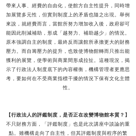
帶來人事、經費的自由化，使館方自主性提升，同時增
加展覽多元性，
但實則制度上的矛盾也隨之出現。
舉例
來說，就經費而言，當館所努力增加收入後，政府卻可
能因此削減補助，
形成「越努力、補助越少」的情況。
原本強調自主的制度，最終反而讓館所承擔
更大的財務
壓力。而自籌壓力的提升，也致使博物館轉而只推出能
獲利的展覽，
使學術與商業間形成拉扯。這種現況，揭
示了行政法人制度底下的內容權衡，機
構管理者更應思
考，要如何在不受商業指標干擾的情況下保有文化主體
性。
【行政法人的評鑑制度，是否正在改變博物館本質？】
不只財務方面，「評鑑制度」也是此次講座中談論的重
點。雖機構走向了自
主性，但其評鑑制度與程序的繁