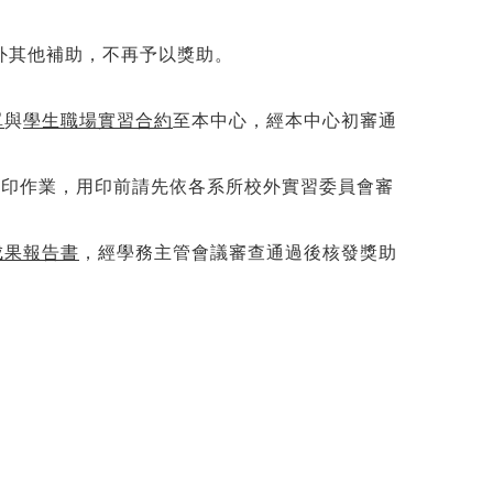
內外其他補助，不再予以獎助。
單
與
學生職場實習合約
至本中心，經本中心初審通
用印作業，用印前請先依各系所校外實習委員會審
成果報告書
，經學務主管會議審查通過後核發獎助