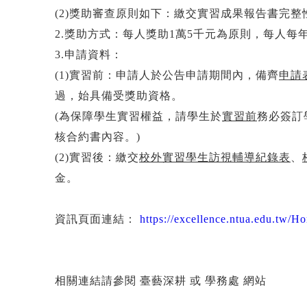
(2)獎助審查原則如下：繳交實習成果報告書完
2.獎助方式：每人獎助1萬5千元為原則，每人
3.申請資料：
(1)實習前：申請人於公告申請期間內，備齊
申請
過，始具備受獎助資格。
(為保障學生實習權益，請學生於
實習前
務必簽訂
核合約書內容。)
(2)實習後：繳交
校外實習學生訪視輔導紀錄表
、
金。
資訊頁面連結：
https://excellence.ntua.edu.tw
相關連結請參閱 臺藝深耕 或 學務處 網站