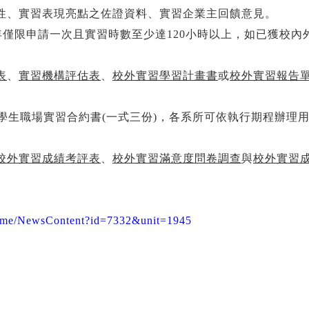
整性、實習表現亮點之佐證資料、實習企業主回饋意見。
每年僅限申請一次且實習時數至少達120小時以上，如已獲校
表
、
實習機構評估表
、
校外實習學習計畫書
或
校外實習報告
學生職場實習合約書(一式三份)，各系所可依執行期程辦理
校外實習成績考評表
、
校外實習滿意度問卷調查
與
校外實習
/Home/NewsContent?id=7332&unit=1945