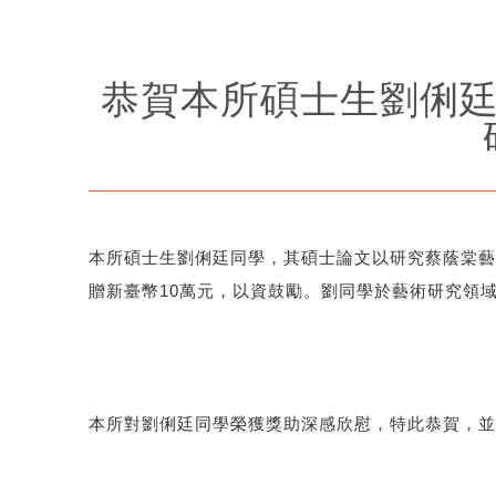
恭賀本所碩士生劉俐廷
本所碩士生劉俐廷同學，其碩士論文以研究蔡蔭棠藝
贈新臺幣
10
萬元，以資鼓勵。劉同學於藝術研究領
本所對劉俐廷同學榮獲獎助深感欣慰，特此恭賀，並